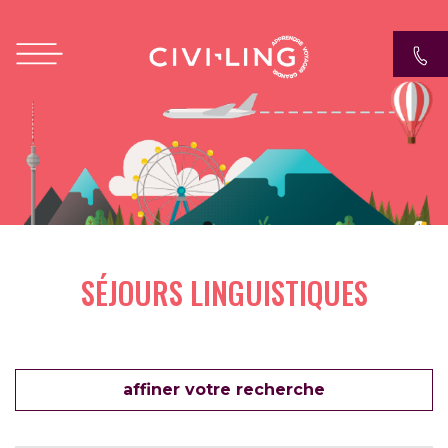
Aller
au
contenu
principal
SÉJOURS LINGUISTIQUES
affiner votre recherche