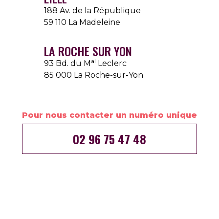
188 Av. de la République
59 110 La Madeleine
LA ROCHE SUR YON
al
93 Bd. du M
Leclerc
85 000 La Roche-sur-Yon
Pour nous contacter un numéro unique
02 96 75 47 48
Vous souhaitez prendre un rendez-vous
(téléphonique, en visio ou dans l'une de nos
agences)