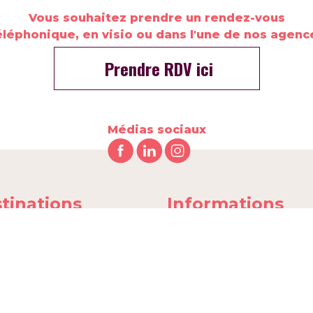
Vous souhaitez prendre un rendez-vous
éléphonique, en visio ou dans l'une de nos agenc
Prendre RDV ici
Médias sociaux
tinations
Informations
de-Bretagne
À
Propos
de
Nos Engagements
gne
Nos brochures
-Unis
FAQ séjours linguistiques
da
Pourquoi réserver auprès
l'agence Civi-Ling ?