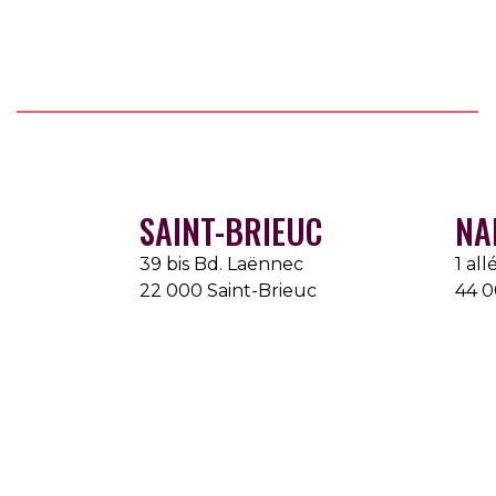
SAINT-BRIEUC
NA
39 bis Bd. Laënnec
1 al
22 000 Saint-Brieuc
44 0